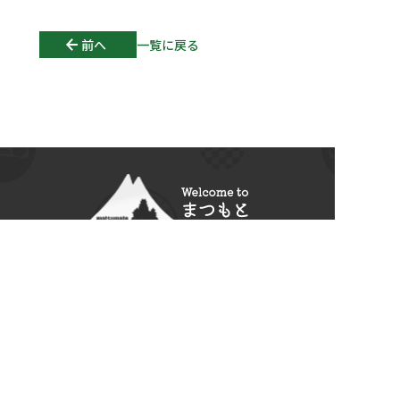
Post navigation
前へ
一覧に戻る
〒390-0873
長野県
松本市
丸の内4番18号
Tel:
0263-60-8480
観光についてのお問合せは、
松本市観光情報センターへ Tel:
0263-39-7176
© 2026
松本観光コンベンション協会
All Rights Reserved.