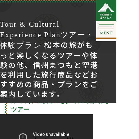
Tour & Cultural
Experience Plan
ツアー・
松本の旅がも
体験プラン
っと楽しくなるツアーや体
トップ
>
ツアー・体験プラン
>
松本観光コンベンション協会
>
験の他、信州まつもと空港
第2回 善光寺街道を歩く旅 解説付きツアー
を利用した旅行商品などお
すすめの商品・プランをご
終了
主催：
松本観光コンベンション協会
案内しています。
第2回 善光寺街道を歩く旅 解説付き
ツアー