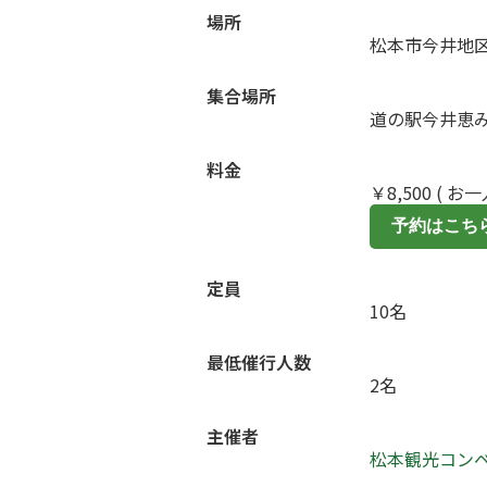
場所
松本市今井地
集合場所
道の駅今井恵
料金
￥
8,500
( お
予約はこち
定員
10名
最低催行人数
2名
主催者
松本観光コン