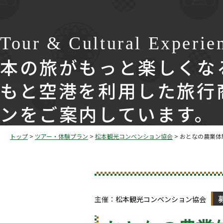
Tour & Cultural Experie
本の旅がもっと楽しくな
もと空港を利用した旅行
TOP
ツアー・体験プラン
観光案内所
ンをご案内しています。
トップ
>
ツアー・体験プラン
>
松本観光コンベンション協会
>
おとなの農業体
主催：
松本観光コンベンション協会