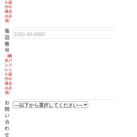
ト送
付の
場合
は必
須）
電
話
番
号
（観
光パ
ンフ
レッ
ト送
付の
場合
は必
須）
お
問
い
合
わ
せ