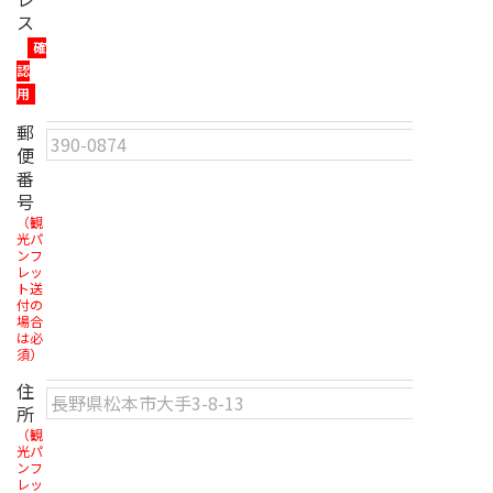
ス
確
認
用
郵
便
番
号
（観
光パ
ンフ
レッ
ト送
付の
場合
は必
須）
住
所
（観
光パ
ンフ
レッ