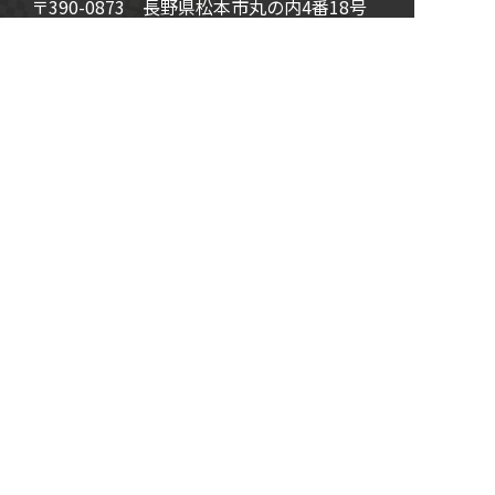
〒390-0873
長野県
松本市
丸の内4番18号
Tel:
0263-60-8480
観光についてのお問合せは、
松本市観光情報センターへ Tel:
0263-39-7176
© 2026
松本観光コンベンション協会
All Rights Reserved.