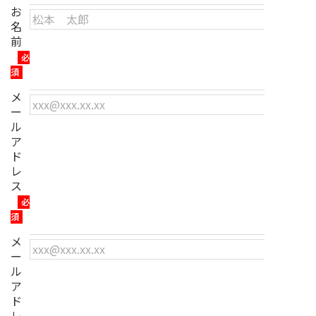
お
名
前
必
須
メ
ー
ル
ア
ド
レ
ス
必
須
メ
ー
ル
ア
ド
レ