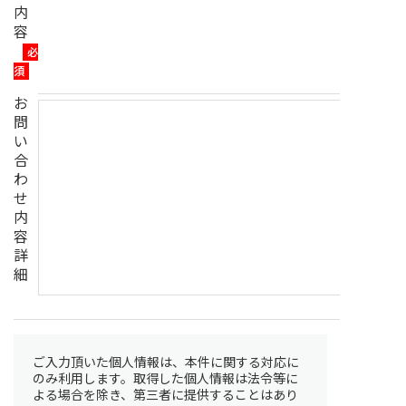
内
容
必
須
お
問
い
合
わ
せ
内
容
詳
細
ご入力頂いた個人情報は、本件に関する対応に
のみ利用します。取得した個人情報は法令等に
よる場合を除き、第三者に提供することはあり