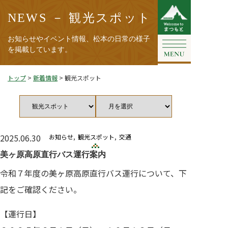
NEWS － 観光スポット
お知らせやイベント情報、松本の日常の様子
を掲載しています。
トップ
>
新着情報
>
観光スポット
カ
ア
テ
ー
ゴ
カ
リ
イ
2025.06.30
お知らせ
観光スポット
交通
ー
ブ
美ヶ原高原直行バス運行案内
令和７年度の美ヶ原高原直行バス運行について、下
記をご確認ください。
【運行日】