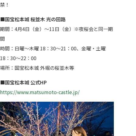
禁！
■国宝松本城 桜並木 光の回路
期間：4月4日（金）～11日（金）※夜桜会と同一期
間
時間：日曜～木曜 18：30～21：00、金曜・土曜
18：30～22：00
場所：国宝松本城 外堀の桜並木等
■国宝松本城 公式HP
https://www.matsumoto-castle.jp/