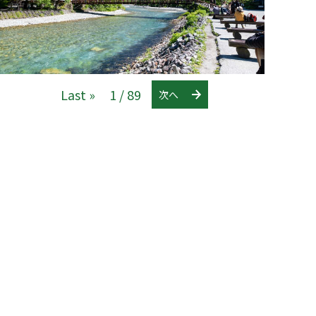
Last »
1 / 89
次へ
〒390-0873
長野県
松本市
丸の内4番18号
Tel:
0263-60-8480
観光についてのお問合せは、