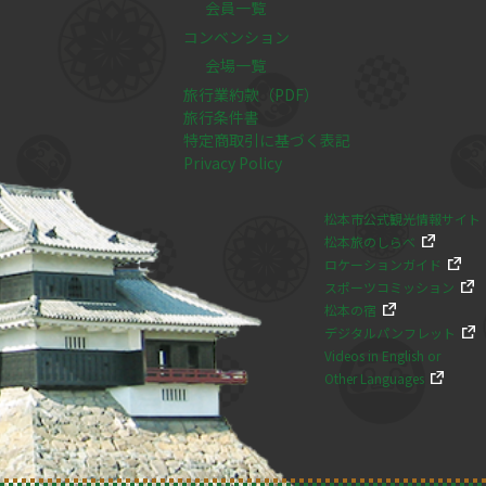
会員一覧
コンベンション
会場一覧
旅行業約款（PDF）
旅行条件書
特定商取引に基づく表記
Privacy Policy
松本市公式観光情報サイト
松本旅のしらべ
ロケーションガイド
スポーツコミッション
松本の宿
デジタルパンフレット
Videos in English or
Other Languages