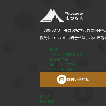
〒390-0873
長野県
松本市
丸の内4番1
観光についてのお問合せは、
松本市観光
TOP
ツアー・体験プラン
観光案内所
旅行会社の方へ
学習・修学旅行
お問い合わせ
NEWS
協会情報