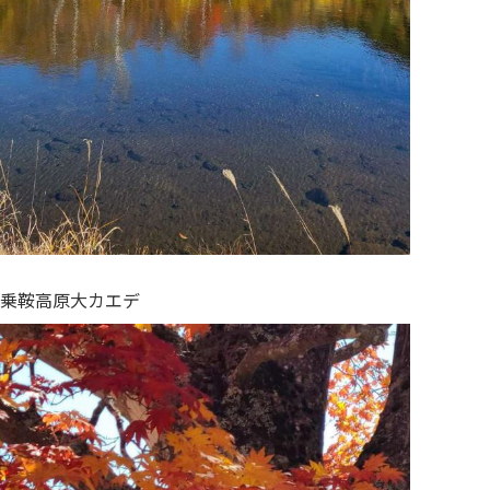
乗鞍高原大カエデ