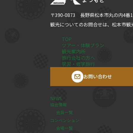
〒390-0873
長野県
松本市
丸の内4番1
観光についてのお問合せは、
松本市観光
TOP
ツアー・体験プラン
観光案内所
旅行会社の方へ
学習・修学旅行
お問い合わせ
NEWS
協会情報
会員一覧
コンベンション
会場一覧