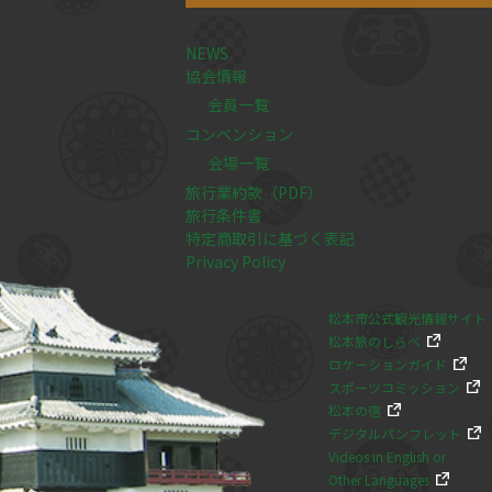
NEWS
協会情報
会員一覧
コンベンション
会場一覧
旅行業約款（PDF）
旅行条件書
特定商取引に基づく表記
Privacy Policy
松本市公式観光情報サイト
松本旅のしらべ
ロケーションガイド
スポーツコミッション
松本の宿
デジタルパンフレット
Videos in English or
Other Languages