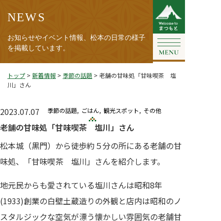
NEWS
お知らせやイベント情報、松本の日常の様子
を掲載しています。
トップ
>
新着情報
>
季節の話題
>
老舗の甘味処「甘味喫茶 塩
川」さん
2023.07.07
季節の話題
ごはん
観光スポット
その他
老舗の甘味処「甘味喫茶 塩川」さん
松本城（黒門）から徒歩約５分の所にある老舗の甘
味処、「甘味喫茶 塩川」さんを紹介します。
地元民からも愛されている塩川さんは昭和8年
(1933)創業の白壁土蔵造りの外観と店内は昭和のノ
スタルジックな空気が漂う懐かしい雰囲気の老舗甘