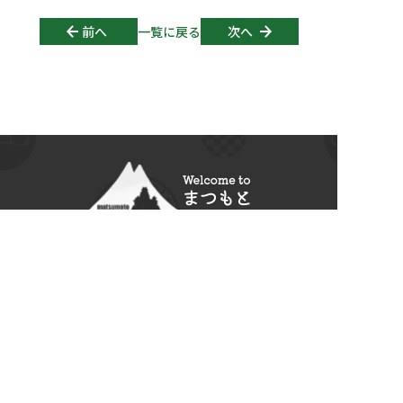
Post navigation
前へ
一覧に戻る
次へ
〒390-0873
長野県
松本市
丸の内4番18号
Tel:
0263-60-8480
観光についてのお問合せは、
松本市観光情報センターへ Tel:
0263-39-7176
© 2026
松本観光コンベンション協会
All Rights Reserved.