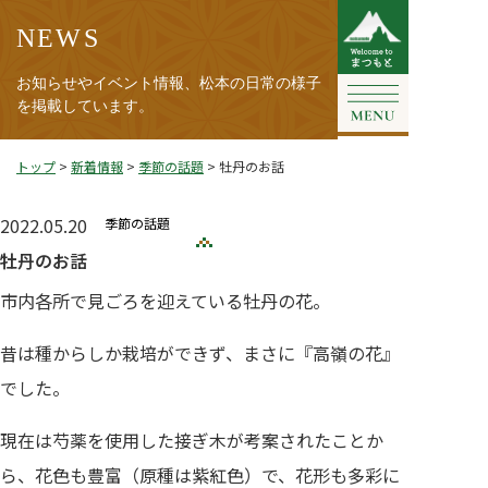
NEWS
お知らせやイベント情報、松本の日常の様子
を掲載しています。
トップ
>
新着情報
>
季節の話題
>
牡丹のお話
2022.05.20
季節の話題
牡丹のお話
市内各所で見ごろを迎えている牡丹の花。
昔は種からしか栽培ができず、まさに『高嶺の花』
でした。
現在は芍薬を使用した接ぎ木が考案されたことか
ら、花色も豊富（原種は紫紅色）で、花形も多彩に