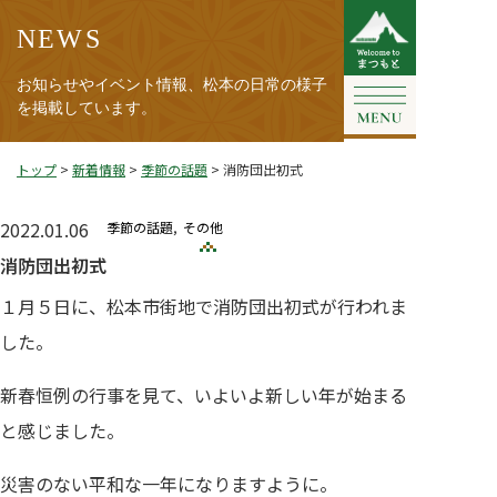
NEWS
お知らせやイベント情報、松本の日常の様子
を掲載しています。
トップ
>
新着情報
>
季節の話題
>
消防団出初式
2022.01.06
季節の話題
その他
消防団出初式
１月５日に、松本市街地で消防団出初式が行われま
した。
新春恒例の行事を見て、いよいよ新しい年が始まる
と感じました。
災害のない平和な一年になりますように。