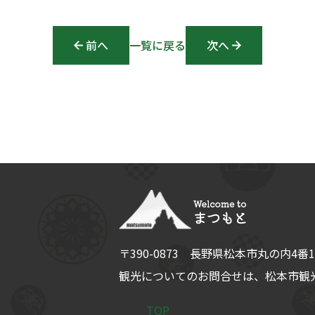
前へ
Post navigation
一覧に戻る
次へ
〒390-0873
長野県
松本市
丸の内4番1
観光についてのお問合せは、
松本市観光
TOP