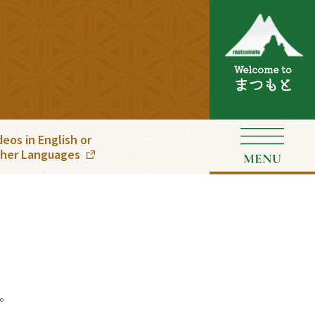
deos in English or
her Languages
。