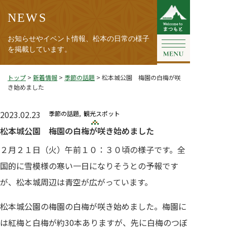
NEWS
お知らせやイベント情報、松本の日常の様子
を掲載しています。
トップ
>
新着情報
>
季節の話題
>
松本城公園 梅園の白梅が咲
き始めました
2023.02.23
季節の話題
観光スポット
松本城公園 梅園の白梅が咲き始めました
２月２１日（火）午前１０：３０頃の様子です。全
国的に雪模様の寒い一日になりそうとの予報です
が、松本城周辺は青空が広がっています。
松本城公園の梅園の白梅が咲き始めました。梅園に
は紅梅と白梅が約30本ありますが、先に白梅のつぼ