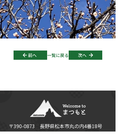
Post navigation
前へ
一覧に戻る
次へ
〒390-0873
長野県
松本市
丸の内4番18号
Tel:
0263-60-8480