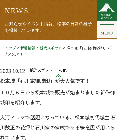
NEWS
お知らせやイベント情報、松本の日常の様子
を掲載しています。
トップ
>
新着情報
>
観光スポット
>
松本城「石川家御城印」が
大人気です！
2023.10.12
観光スポット
その他
松本城「石川家御城印」が大人気です！
１０月６日から松本城で販売が始まりました新作御
城印を紹介します。
大河ドラマで話題になっている、松本城初代城主 石
川数正の花押と石川家の家紋である笹竜胆が用いら
れています。