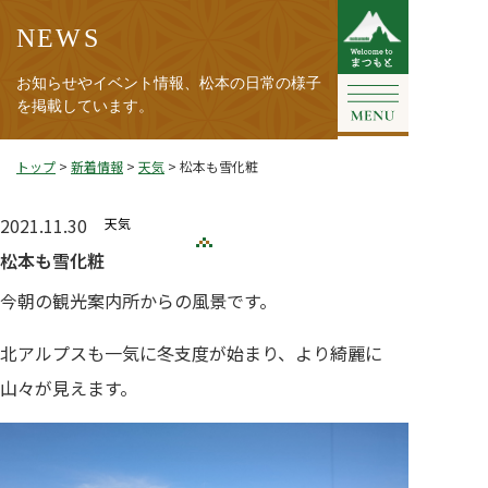
NEWS
お知らせやイベント情報、松本の日常の様子
を掲載しています。
トップ
>
新着情報
>
天気
>
松本も雪化粧
2021.11.30
天気
松本も雪化粧
今朝の観光案内所からの風景です。
北アルプスも一気に冬支度が始まり、より綺麗に
山々が見えます。