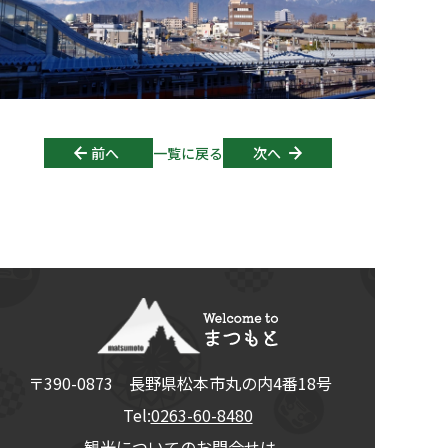
Post navigation
前へ
一覧に戻る
次へ
〒390-0873
長野県
松本市
丸の内4番18号
Tel:
0263-60-8480
観光についてのお問合せは、