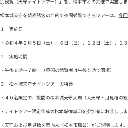
別観覧（天守ナイトツアー）」を、松本市との共催で実施しま
松本城天守を観光誘客の目的で夜間観覧できるツアーは、
今回
１ 実施日
・令和４年２月５日（土）、６日（日）、１２日（土）、１３
２ 実施時間
・午後６時～７時 （昼間の観覧者は午後５時で閉場）
３ 松本城天守ナイトツアーの特典
・４０名限定で、夜間の松本城天守入場（大天守・月見櫓の観
・ナイトツアー限定作成の松本城御城印を参加者にお渡ししま
・天守および月見櫓を案内人（松本市職員）がご説明します。