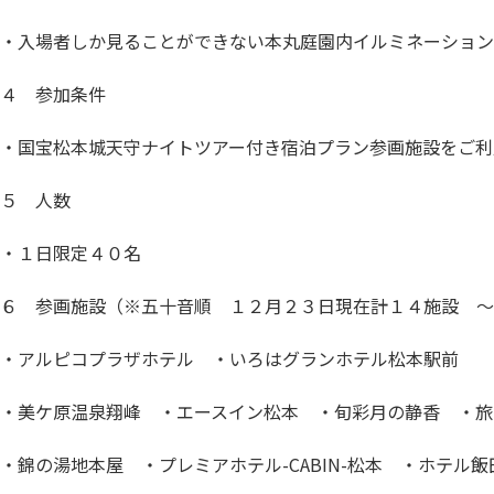
・入場者しか見ることができない本丸庭園内イルミネーション
４ 参加条件
・国宝松本城天守ナイトツアー付き宿泊プラン参画施設をご利
５ 人数
・１日限定４０名
６ 参画施設（※
五十音順
１２月２３日現在計１４施設 
・アルピコプラザホテル ・いろはグランホテル松本駅前
・美ケ原温泉翔峰 ・エースイン松本 ・旬彩月の静香 ・旅
・錦の湯地本屋 ・プレミアホテル-CABIN-松本 ・ホテル飯