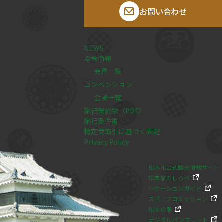
お問い合わせ
NEWS
協会情報
会員一覧
コンベンション
会場一覧
旅行業約款（PDF）
旅行条件書
特定商取引に基づく表記
Privacy Policy
松本市公式観光情報サイト
松本旅のしらべ
ロケーションガイド
スポーツコミッション
松本の宿
デジタルパンフレット