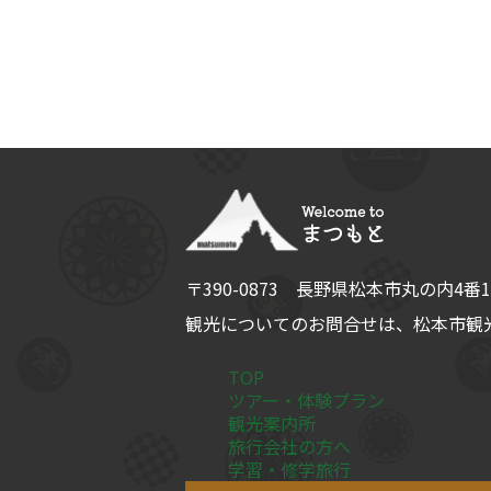
〒390-0873
長野県
松本市
丸の内4番1
観光についてのお問合せは、
松本市観光
TOP
ツアー・体験プラン
観光案内所
旅行会社の方へ
学習・修学旅行