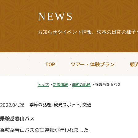
NEWS
お知らせやイベント情報、松本の日常の様子
TOP
ツアー・体験プラン
観
トップ
>
新着情報
>
季節の話題
>
乗鞍岳春山バス
2022.04.26
季節の話題
観光スポット
交通
乗鞍岳春山バス
乗鞍岳春山バスの試運転が行われました。