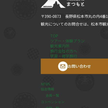
〒390-0873
長野県
松本市
丸の内4番1
観光についてのお問合せは、
松本市観光
TOP
ツアー・体験プラン
観光案内所
旅行会社の方へ
学習・修学旅行
お問い合わせ
NEWS
協会情報
会員一覧
コンベンション
会場一覧