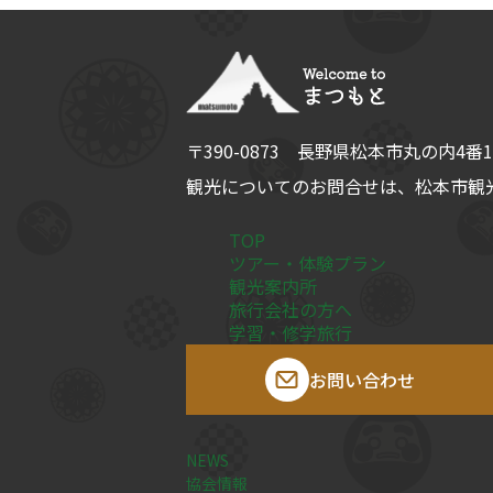
〒390-0873
長野県
松本市
丸の内4番1
観光についてのお問合せは、
松本市観光
TOP
ツアー・体験プラン
観光案内所
旅行会社の方へ
学習・修学旅行
お問い合わせ
NEWS
協会情報