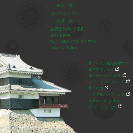
会員一覧
コンベンション
会場一覧
旅行業約款（PDF）
旅行条件書
特定商取引に基づく表記
Privacy Policy
松本市公式観光情報サイト
松本旅のしらべ
ロケーションガイド
スポーツコミッション
松本の宿
デジタルパンフレット
Videos in English or
Other Languages