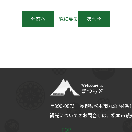
前へ
Post navigation
一覧に戻る
次へ
〒390-0873
長野県
松本市
丸の内4番1
観光についてのお問合せは、
松本市観光
TOP