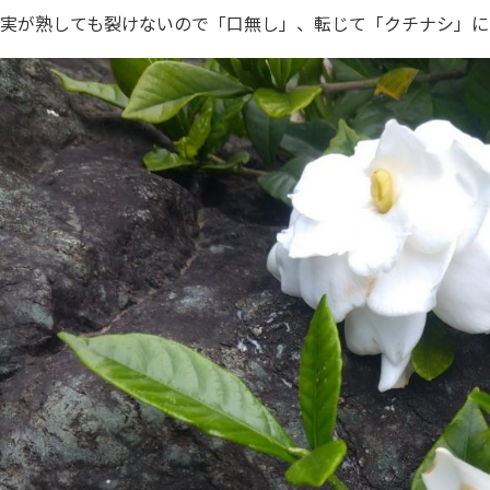
実が熟しても裂けないので「口無し」、転じて「クチナシ」に