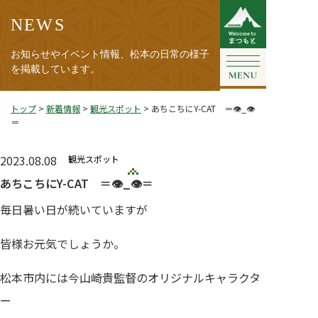
NEWS
お知らせやイベント情報、松本の日常の様子
を掲載しています。
トップ
>
新着情報
>
観光スポット
>
あちこちにY-CAT ＝👁_👁
＝
2023.08.08
観光スポット
あちこちにY-CAT ＝👁_👁＝
毎日暑い日が続いていますが
皆様お元気でしょうか。
松本市内には今山崎貴監督のオリジナルキャラクタ
ー