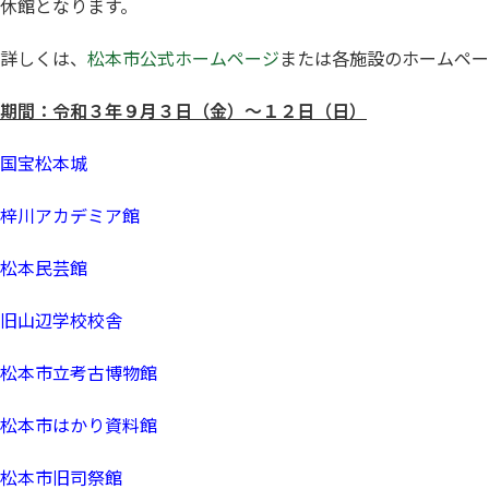
休館となります。
詳しくは、
松本市公式ホームページ
または各施設のホームペー
期間：
令和３年９月３日（金）～１２日（日）
国宝松本城
梓川アカデミア館
松本民芸館
旧山辺学校校舎
松本市立考古博物館
松本市はかり資料館
松本市旧司祭館