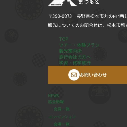
〒390-0873
長野県
松本市
丸の内4番1
観光についてのお問合せは、
松本市観光
TOP
ツアー・体験プラン
観光案内所
旅行会社の方へ
学習・修学旅行
お問い合わせ
NEWS
協会情報
会員一覧
コンベンション
会場一覧